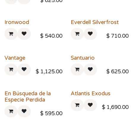
$
625.00
Ironwood
Everdell Silverfrost
$
540.00
$
710.00
Vantage
Santuario
$
1,125.00
$
625.00
En Búsqueda de la
Atlantis Exodus
Especie Perdida
$
1,690.00
$
595.00