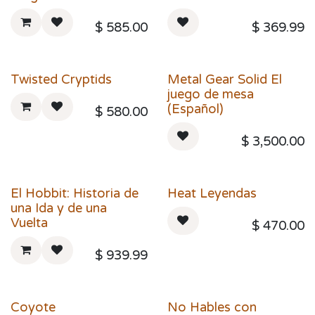
$
585.00
$
369.99
Twisted Cryptids
Metal Gear Solid El
juego de mesa
(Español)
$
580.00
$
3,500.00
El Hobbit: Historia de
Heat Leyendas
una Ida y de una
Vuelta
$
470.00
$
939.99
Coyote
No Hables con