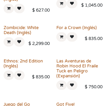
$
1,045.00
$
627.00
Zombicide: White
For a Crown (Inglés)
Death (Inglés)
$
835.00
$
2,299.00
Ethnos: 2nd Edition
Las Aventuras de
(Inglés)
Robin Hood El Fraile
Tuck en Peligro
(Expansión)
$
835.00
$
750.00
Juego del Go
Got Five!