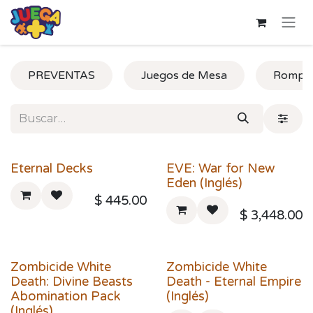
Ir al contenido
PREVENTAS
Juegos de Mesa
Rompe
Eternal Decks
EVE: War for New
Eden (Inglés)
$
445.00
$
3,448.00
Zombicide White
Zombicide White
Death: Divine Beasts
Death - Eternal Empire
Abomination Pack
(Inglés)
(Inglés)