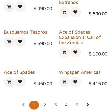
Extraños
$
490.00
$
590.00
Busquemos Tesoros
Ace of Spades
Expansión 1: Call of
the Zombie
$
590.00
$
100.00
Ace of Spades
Wingspan Americas
$
450.00
$
415.00
1
2
3
4
5