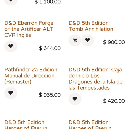
$
1,100.00
D&D Eberron Forge
D&D 5th Edition
of the Artificer ALT
Tomb Annihilation
CVR Inglés
$
900.00
$
644.00
Pathfinder 2a Edición:
D&D 5th Edition: Caja
Manual de Dirección
de Inicio Los
(Remaster)
Dragones de la Isla de
las Tempestades
$
935.00
$
420.00
D&D 5th Edition:
D&D 5th Edition:
Heroes of Faerun
Heroes of Faerun