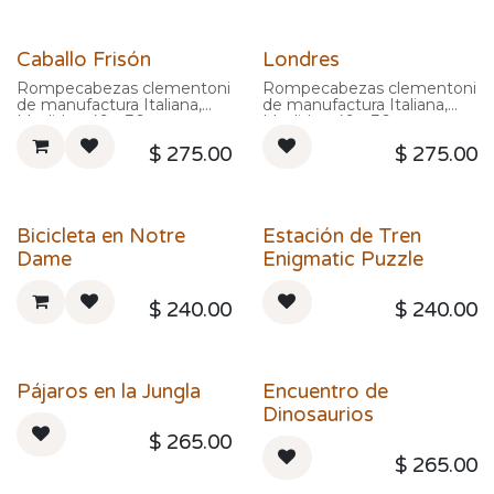
Caballo Frisón
Londres
Rompecabezas clementoni
Rompecabezas clementoni
de manufactura Italiana,
de manufactura Italiana,
Medidas: 49 x 36 cm
Medidas: 49 x 36 cm
$
275.00
$
275.00
Bicicleta en Notre
Estación de Tren
Dame
Enigmatic Puzzle
$
240.00
$
240.00
Pájaros en la Jungla
Encuentro de
Dinosaurios
$
265.00
$
265.00