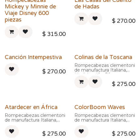
Rompecabezas
Las Casas del Cuento
Mickey y Minnie de
de Hadas
Viaje Disney 600
piezas
$
270.00
$
315.00
Canción Intempestiva
Colinas de la Toscana
Rompecabezas clementoni
de manufactura Italiana,
$
270.00
Medidas: 49 x 36 cm
$
275.00
Atardecer en África
ColorBoom Waves
Rompecabezas clementoni
Rompecabezas clementoni
de manufactura Italiana,
de manufactura Italiana,
Medidas: 49 x 36 cm
Medidas: 49 x 36 cm
$
275.00
$
275.00