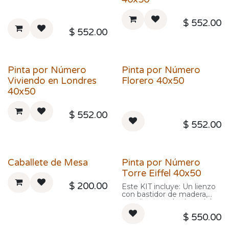
$
552.00
$
552.00
Pinta por Número
Pinta por Número
Viviendo en Londres
Florero 40x50
40x50
$
552.00
$
552.00
Caballete de Mesa
Pinta por Número
Torre Eiffel 40x50
$
200.00
Este KIT incluye: Un lienzo
con bastidor de madera,
este lienzo es la clave del
producto porque viene con
$
550.00
una imagen preimpresa y
numerada para que uno