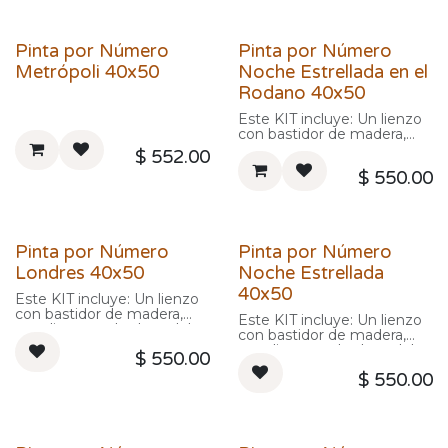
vaya pintando mientras
sigue la numeración.
Incluye pinceles,
Pinta por Número
Pinta por Número
contenedores con pintura
acrílica estos contenedores
Metrópoli 40x50
Noche Estrellada en el
ya vienen numerados para
Rodano 40x50
hacer más fácil el pintado.
Este KIT incluye: Un lienzo
con bastidor de madera,
este lienzo es la clave del
$
552.00
producto porque viene con
$
550.00
una imagen preimpresa y
numerada para que uno
vaya pintando mientras
sigue la numeración.
Incluye pinceles,
Pinta por Número
Pinta por Número
contenedores con pintura
acrílica estos contenedores
Londres 40x50
Noche Estrellada
ya vienen numerados para
40x50
hacer más fácil el pintado.
Este KIT incluye: Un lienzo
con bastidor de madera,
Este KIT incluye: Un lienzo
este lienzo es la clave del
con bastidor de madera,
producto porque viene con
este lienzo es la clave del
$
550.00
una imagen preimpresa y
producto porque viene con
numerada para que uno
$
550.00
una imagen preimpresa y
vaya pintando mientras
numerada para que uno
sigue la numeración.
vaya pintando mientras
Incluye pinceles,
sigue la numeración.
contenedores con pintura
Incluye pinceles,