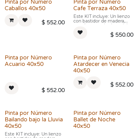
acrílica estos contenedores
Pinta por Número
Pinta por Número
contenedores con pintura
ya vienen numerados para
acrílica estos contenedores
Caballos 40x50
Cafe Terraza 40x50
hacer más fácil el pintado.
ya vienen numerados para
hacer más fácil el pintado.
Este KIT incluye: Un lienzo
con bastidor de madera,
$
552.00
este lienzo es la clave del
producto porque viene con
$
550.00
una imagen preimpresa y
numerada para que uno
vaya pintando mientras
sigue la numeración.
Incluye pinceles,
Pinta por Número
Pinta por Número
contenedores con pintura
acrílica estos contenedores
Acuario 40x50
Atardecer en Venecia
ya vienen numerados para
40x50
hacer más fácil el pintado.
$
552.00
$
552.00
Pinta por Número
Pinta por Número
Bailando bajo la Lluvia
Ballet de Noche
40x50
40x50
Este KIT incluye: Un lienzo