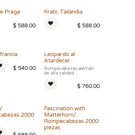
de Praga
Krabi, Tailandia
$
588.00
$
588.00
francia
Leopardo al
Atardecer
$
540.00
Rompecabezas alemán
de alta calidad
Dimensiones: 136 x 48 cm
Edad: 14 años en adelante
$
760.00
Contenido: 2000 piezas
Marca: Heye
/
Fascination with
abezas 2000
Matterhorn/
Rompecabezas 2000
piezas