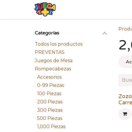
Ir al contenido
Tienda
Eventos
Blog
Avis
Prod
Categorías
2
Todos los productos
PREVENTAS
Juegos de Mesa
Ac
Rompecabezas
Accesorios
0-99 Piezas
100 Piezas
Zozov
200 Piezas
Carre
300 Piezas
500 Piezas
1,000 Piezas