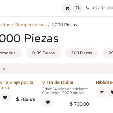
o de Privacidad
Acerca de Nosotros
Politicas de Envío y
+52 33100
uctos
Rompecabezas
2,000 Piezas
,000 Piezas
cesorios
0-99 Piezas
100 Piezas
20
ille Viaje por la
Vista de Dubai
Bibliote
tera
Edad: 14 años en adelante
Contenido: 2000 piezas
Marca: Ravensburger
$
789.99
$
700.00