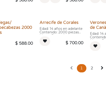
$
588.00
$
588.00
Vegas/
Arrecife de Corales
Verones
ecabezas 2000
de Can
Edad: 14 años en adelante
s
Contenido: 2000 piezas
Edad: 14 
Marca: Ravensburger
Contenid
Marca: R
$
700.00
$
588.00
1
2