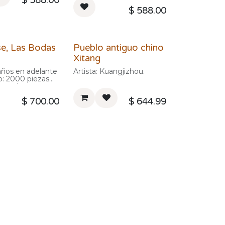
$
588.00
$
588.00
e, Las Bodas
Pueblo antiguo chino
à
Xitang
años en adelante
Artista: Kuangjizhou.
o: 2000 piezas
avensburger
$
700.00
$
644.99