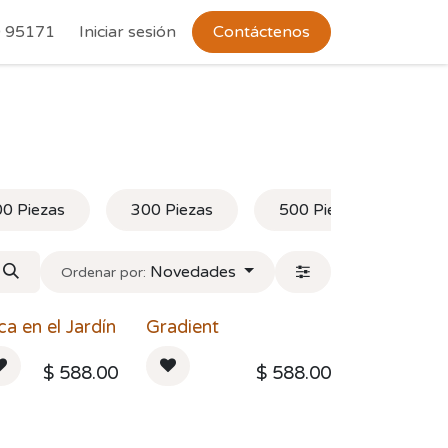
 Devoluciones
 95171
Iniciar sesión
Contáctenos
0 Piezas
300 Piezas
500 Piezas
1,
Novedades
Ordenar por:
ca en el Jardín
Gradient
$
588.00
$
588.00