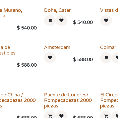
de Murano,
Doha, Catar
Vistas 
cia
$
540.00
$
540.00
da de
Amsterdam
Colmar 
stibles
$
588.00
$
588.00
 de China /
Puente de Londres/
El Circo
ecabezas 2000
Rompecabezas 2000
Rompec
s
piezas
piezas