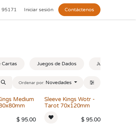
 Devoluciones
 95171
Iniciar sesión
Contáctenos
 Cartas
Juegos de Dados
Juegos de Rol
Novedades
Ordenar por:
Kings Medium
Sleeve Kings Wotr -
 80x80mm
Tarot 70x120mm
$
95.00
$
95.00