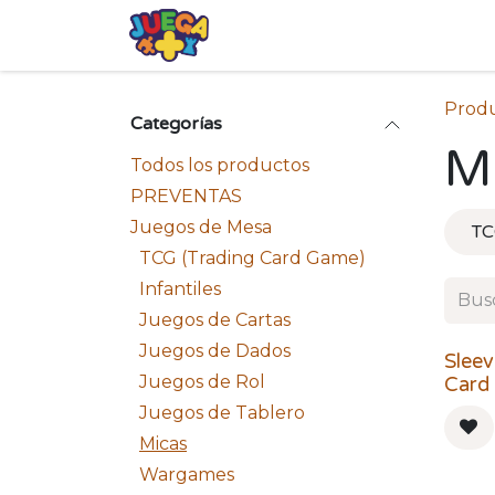
Ir al contenido
Tienda
Eventos
Blog
Avis
Prod
Categorías
M
Todos los productos
PREVENTAS
Juegos de Mesa
TC
TCG (Trading Card Game)
Infantiles
Juegos de Cartas
Juegos de Dados
Sleev
Juegos de Rol
Card
Juegos de Tablero
Micas
Wargames