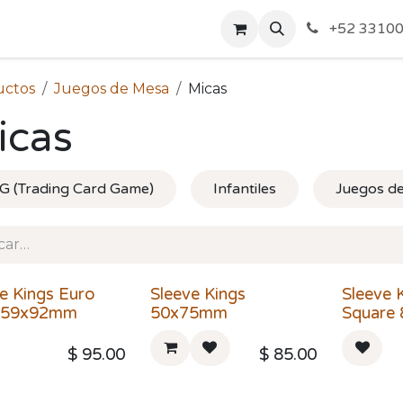
o de Privacidad
Acerca de Nosotros
Politicas de Envío y
+52 33100
uctos
Juegos de Mesa
Micas
icas
G (Trading Card Game)
Infantiles
Juegos de
e Kings Euro
Sleeve Kings
Sleeve 
 59x92mm
50x75mm
Square
$
95.00
$
85.00