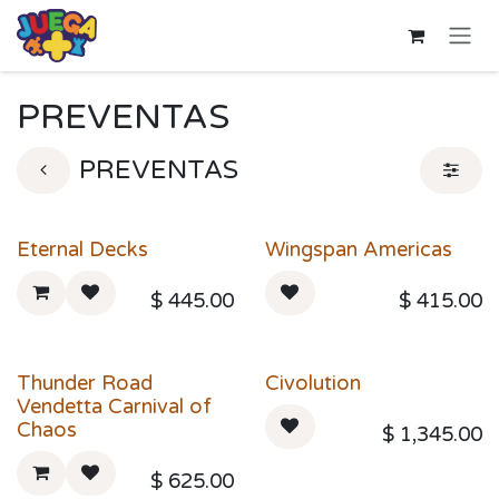
Ir al contenido
PREVENTAS
PREVENTAS
Eternal Decks
Wingspan Americas
$
445.00
$
415.00
Thunder Road
Civolution
Vendetta Carnival of
Chaos
$
1,345.00
$
625.00