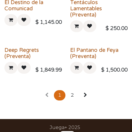
El Destino de la
Tentáculos
Comunicad
Lamentables
(Preventa)
$
1,145.00
$
250.00
Deep Regrets
El Pantano de Feya
(Preventa)
(Preventa)
$
1,849.99
$
1,500.00
1
2
Juega+ 2025