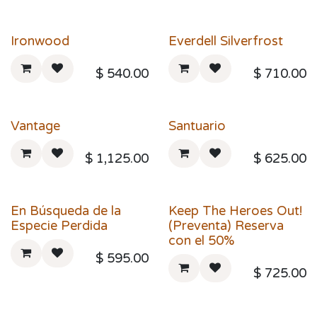
Ironwood
Everdell Silverfrost
$
540.00
$
710.00
Vantage
Santuario
$
1,125.00
$
625.00
En Búsqueda de la
Keep The Heroes Out!
Especie Perdida
(Preventa) Reserva
con el 50%
$
595.00
$
725.00