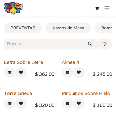
Ir al contenido
PREVENTAS
Juegos de Mesa
Rompe
Letra Sobre Letra
Alinea 4
$
362.00
$
245.00
Torre Griega
Pingüinos Sobre Hielo
$
320.00
$
180.00