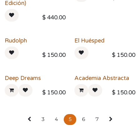
Edición)
$
440.00
Rudolph
El Huésped
$
150.00
$
150.00
Deep Dreams
Academia Abstracta
$
150.00
$
150.00
3
4
5
6
7