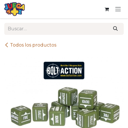
Ir al contenido
Todos los productos