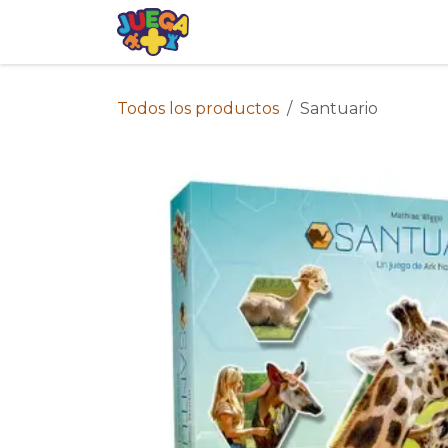
Ir al contenido
Tienda
Eventos
Blog
Avis
Todos los productos
Santuario