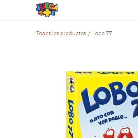
Ir al contenido
Tienda
Eventos
Blog
Avis
Todos los productos
Lobo 77