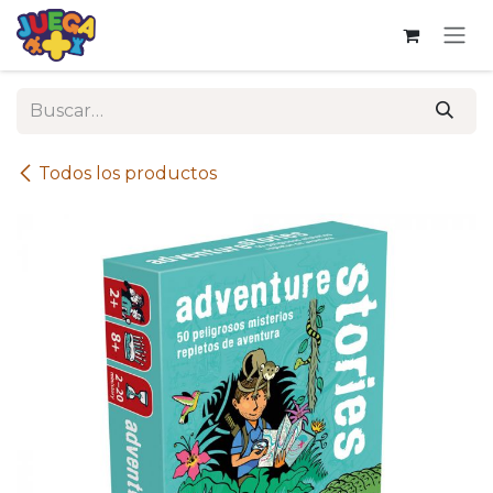
Ir al contenido
Todos los productos