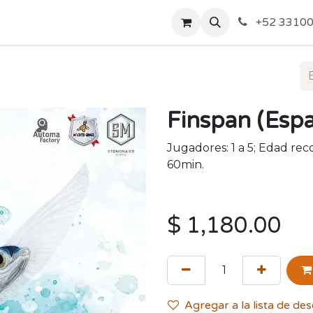
o de Privacidad
Acerca de Nosotros
Politicas de Envío y
+52 33100
Finspan (Espa
Jugadores: 1 a 5; Edad re
60min.
$
1,180.00
Agregar a la lista de de