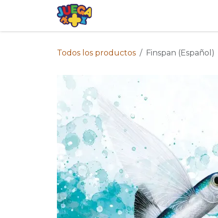
Ir al contenido
Tienda
Eventos
Blog
Avis
Todos los productos
Finspan (Español)