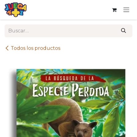
Ir al contenido
Todos los productos