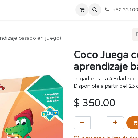
o de Privacidad
Acerca de Nosotros
Politicas de Envío y
+52 33100
endizaje basado en juego)
Coco Juega co
aprendizaje b
Jugadores: 1 a 4 Edad rec
Disponible a partir del 23
$
350.00