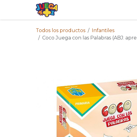
Ir al contenido
Tienda
Eventos
Blog
Avis
Todos los productos
Infantiles
Coco Juega con las Palabras (ABJ: apr