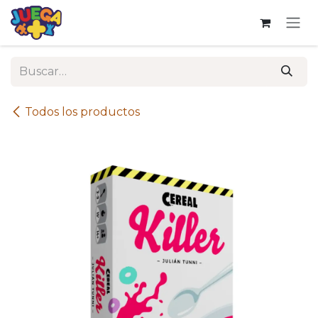
Ir al contenido
Todos los productos