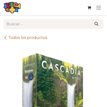
Ir al contenido
Todos los productos