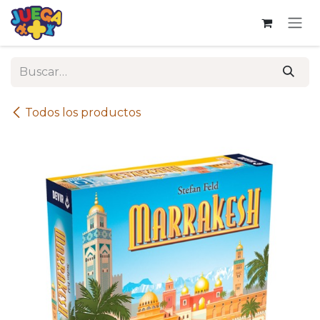
Ir al contenido
Todos los productos