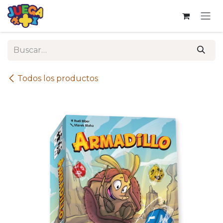
Ir al contenido
Todos los productos