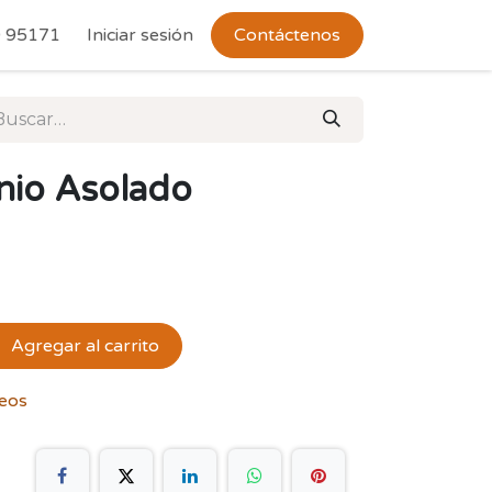
 Devoluciones
 95171
Iniciar sesión
Contáctenos
nio Asolado
Agregar al carrito
seos