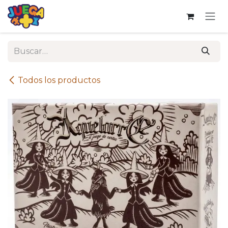
Ir al contenido
Todos los productos