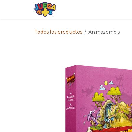
Ir al contenido
Tienda
Eventos
Blog
Avis
Todos los productos
Animazombis