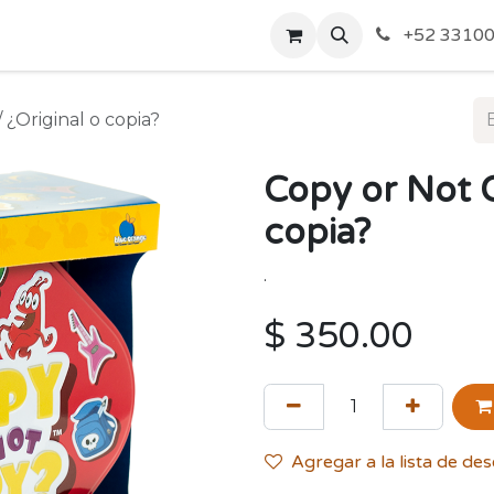
o de Privacidad
Acerca de Nosotros
Politicas de Envío y
+52 33100
 ¿Original o copia?
Copy or Not C
copia?
.
$
350.00
Agregar a la lista de de