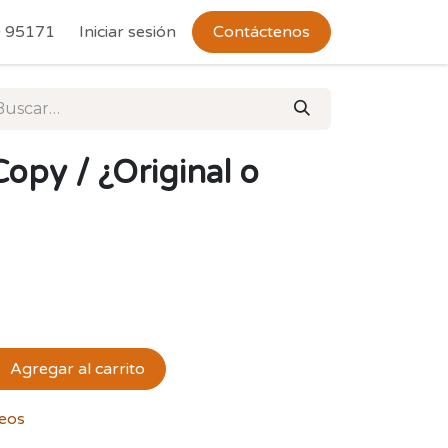
 Devoluciones
 95171
Iniciar sesión
Contáctenos
opy / ¿Original o
Agregar al carrito
seos