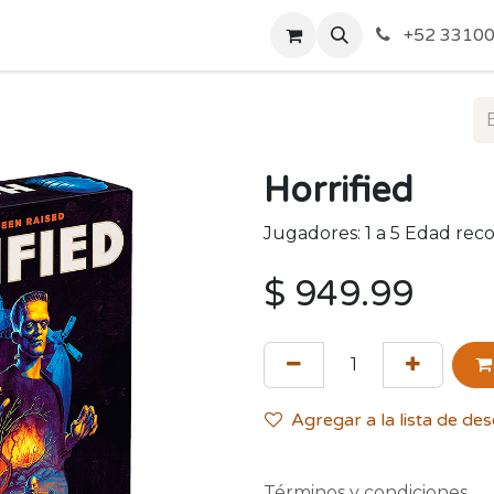
o de Privacidad
Acerca de Nosotros
Politicas de Envío y
+52 33100
Horrified
Jugadores: 1 a 5 Edad re
$
949.99
Agregar a la lista de de
Términos y condiciones