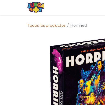
Ir al contenido
Tienda
Eventos
Blog
Avis
Todos los productos
Horrified