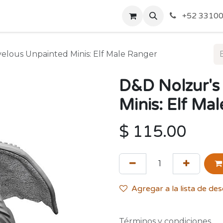
o de Privacidad
Acerca de Nosotros
Politicas de Envío y
+52 33100
elous Unpainted Minis: Elf Male Ranger
D&D Nolzur's
Minis: Elf Ma
$
115.00
Agregar a la lista de de
Términos y condiciones