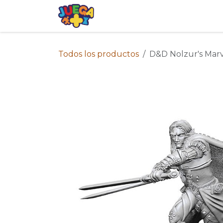
Ir al contenido
Tienda
Eventos
Blog
Avis
Todos los productos
D&D Nolzur's Marv