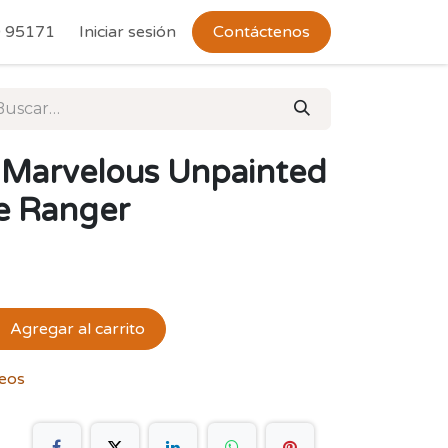
 Devoluciones
 95171
Iniciar sesión
Contáctenos
 Marvelous Unpainted
le Ranger
Agregar al carrito
seos