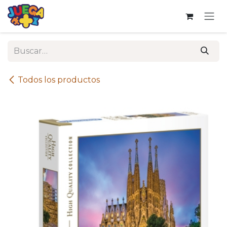
Ir al contenido
Todos los productos