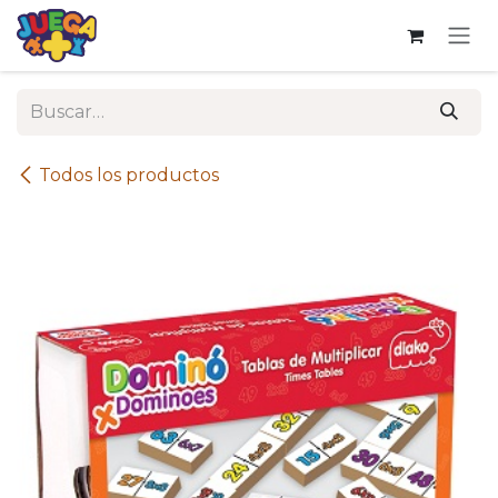
Ir al contenido
Todos los productos