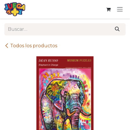
Ir al contenido
Todos los productos