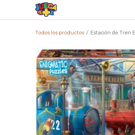
Ir al contenido
Tienda
Eventos
Blog
Avis
Todos los productos
Estación de Tren 