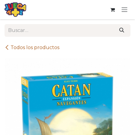
Ir al contenido
Todos los productos