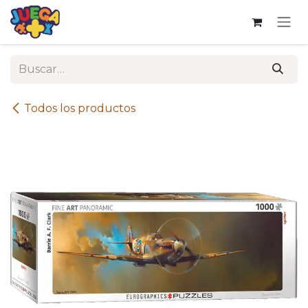
Ir al contenido
Todos los productos