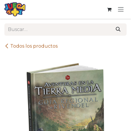
Ir al contenido
Todos los productos