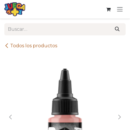
Ir al contenido
Todos los productos