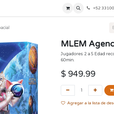
o de Privacidad
Acerca de Nosotros
Politicas de Envío y
+52 33100
acial
MLEM Agenci
Jugadores: 2 a 5 Edad re
60min.
$
949.99
Agregar a la lista de de