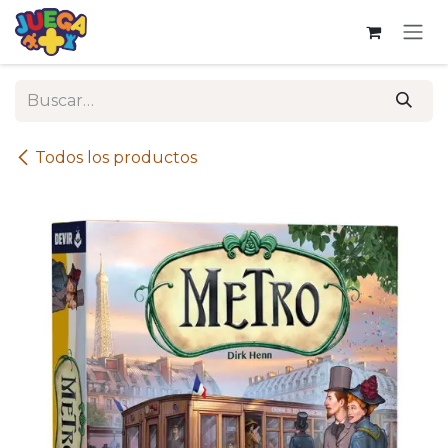
Ir al contenido
Todos los productos