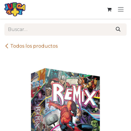
Ir al contenido
Todos los productos