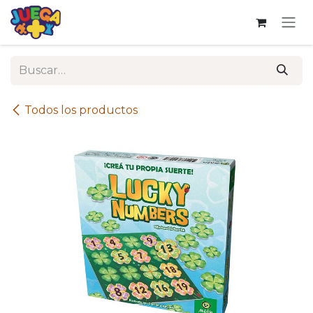
Ir al contenido
Todos los productos