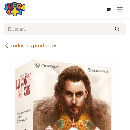
Ir al contenido
Todos los productos