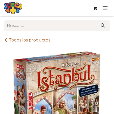
Ir al contenido
Todos los productos