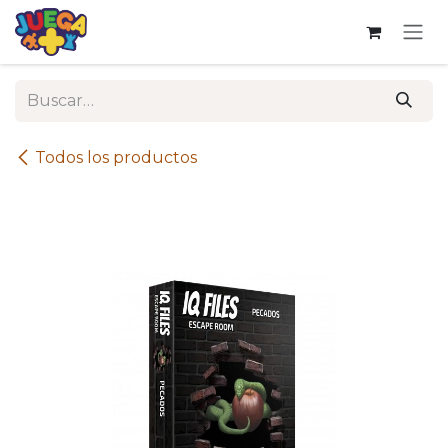
Ir al contenido
Todos los productos