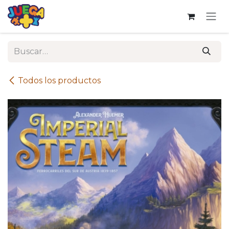
Ir al contenido
Todos los productos