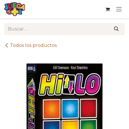
Ir al contenido
Todos los productos