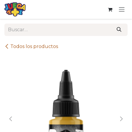
Ir al contenido
Todos los productos