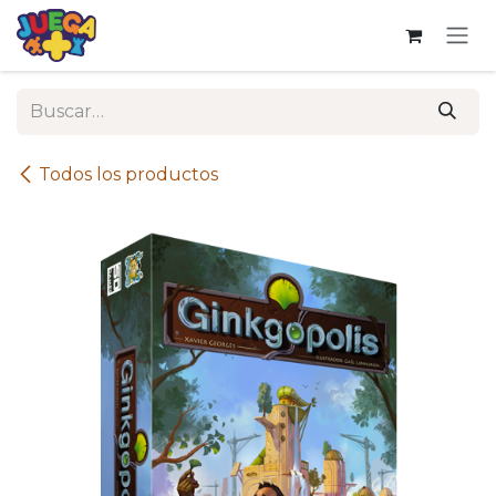
Ir al contenido
Todos los productos