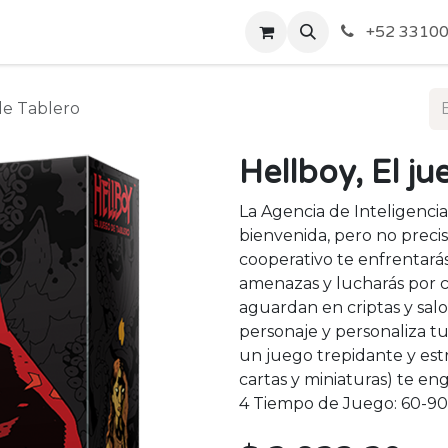
o de Privacidad
Acerca de Nosotros
Politicas de Envío y
+52 33100
de Tablero
Hellboy, El j
La Agencia de Inteligencia
bienvenida, pero no preci
cooperativo te enfrentarás
amenazas y lucharás por 
aguardan en criptas y salon
personaje y personaliza tus
un juego trepidante y est
cartas y miniaturas) te eng
4 Tiempo de Juego: 60-9