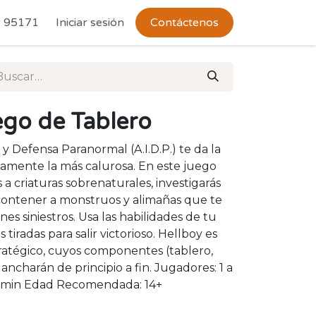
 Devoluciones
 95171
Iniciar sesión
Contáctenos
uego de Tablero
 y Defensa Paranormal (A.I.D.P.) te da la
samente la más calurosa. En este juego
 a criaturas sobrenaturales, investigarás
contener a monstruos y alimañas que te
es siniestros. Usa las habilidades de tu
 tiradas para salir victorioso. Hellboy es
ratégico, cuyos componentes (tablero,
ancharán de principio a fin. Jugadores: 1 a
0min Edad Recomendada: 14+