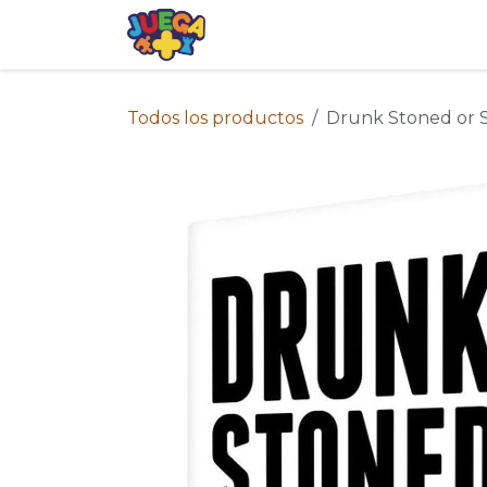
Ir al contenido
Tienda
Eventos
Blog
Avis
Todos los productos
Drunk Stoned or 