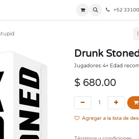
o de Privacidad
Acerca de Nosotros
Politicas de Envío y
+52 33100
Stupid
Drunk Stoned
Jugadores: 4+ Edad recom
$
680.00
Agregar a la lista de de
Términos y condiciones