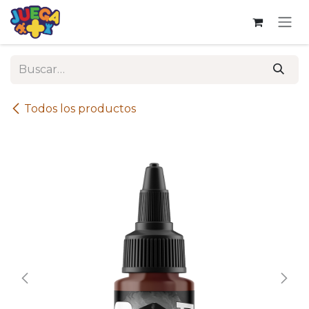
Ir al contenido
Todos los productos