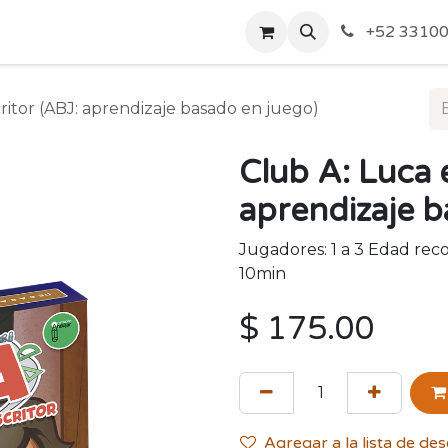
o de Privacidad
Acerca de Nosotros
Politicas de Envío y
+52 33100
critor (ABJ: aprendizaje basado en juego)
Club A: Luca e
aprendizaje b
Jugadores: 1 a 3 Edad re
10min
$
175.00
Agregar a la lista de de