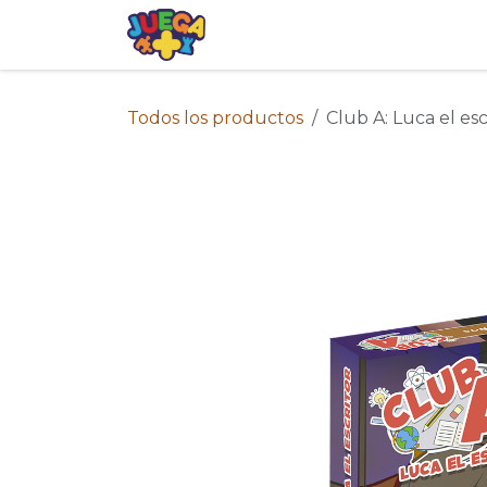
Ir al contenido
Tienda
Eventos
Blog
Avis
Todos los productos
Club A: Luca el es