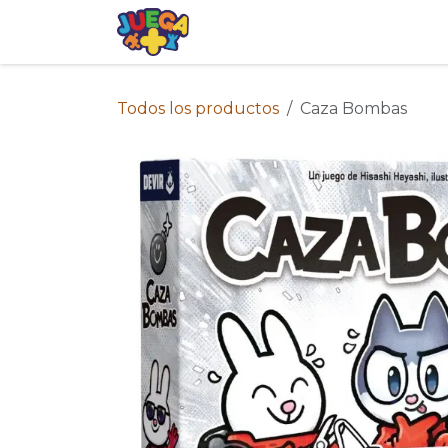
Ir al contenido
Tienda
Eventos
Blog
Avis
Todos los productos
Caza Bombas